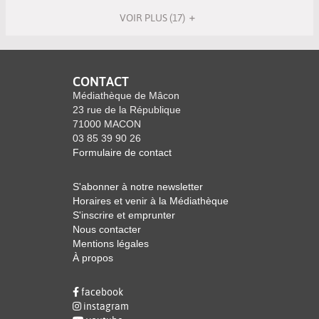
automatiquement
le
cocher
11
ajouter
jour
-
filtre
pour
VOIR PLUS
(17)
résultats
le
automatiquement
cocher
-
ajouter
-
filtre
pour
la
le
cocher
-
ajouter
recherche
filtre
pour
la
le
est
-
CONTACT
ajouter
recherche
filtre
mise
la
Médiathèque de Mâcon
le
est
-
à
23 rue de la République
recherche
filtre
mise
la
71000 MACON
jour
est
-
à
recherche
03 85 39 90 26
automatiquement
mise
la
jour
est
Formulaire de contact
à
recherche
automatiquement
mise
jour
est
à
S'abonner à notre newsletter
automatiquement
mise
jour
Horaires et venir à la Médiathèque
à
automatiquement
S'inscrire et emprunter
jour
Nous contacter
automatiquement
Mentions légales
À propos
facebook
instagram