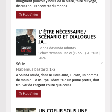
imaginent pouvoir y boire de la bière, faire du yoga,
discuter ou rencontrer du monde.
Plus d'infos
L' ÊTRE NÉCESSAIRE /
SCÉNARIO ET DIALOGUES
JA...
Bande dessinée adultes |
Schwartzmann, Jacky (1972-....). Auteur |
2024
Série
Habemus bastard
, 1/2
A Saint-Claude, dans le Haut-Jura, Lucien, un homme
de main qui a usurpé l'identité d'un jeune prêtre, doit
trouver de l'argent coûte que coûte.
Plus d'infos
UN COEUR SOUS UNE