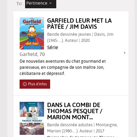
Pertinence
Tri :
GARFIELD LEUR MET LA
PÂTÉE / JIM DAVIS
Bande dessinée jeunes | Davis, Jim
(1945-....). Auteur | 2020
Série
Garfield
, 70
De nouvelles aventures du chat gourmand et
paresseux, en compagnie de son maître Jon,
célibataire et dépressif.
Plus d'infos
DANS LA COMBI DE
THOMAS PESQUET /
MARION MONT...
Bande dessinée adultes | Montaigne,
Marion (1980-....). Auteur | 2017