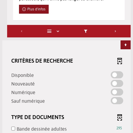
Plus d'infos
CRITÈRES DE RECHERCHE
-
Disponible
cocher
-
Nouveauté
pour
cocher
-
Numérique
ajouter
pour
cocher
-
le
Sauf numérique
ajouter
pour
cocher
filtre
le
ajouter
pour
-
filtre
TYPE DE DOCUMENTS
le
ajouter
la
-
filtre
le
recherche
la
-
Bande dessinée adultes
295
-
filtre
est