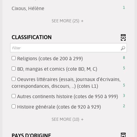
to
results
automatically
results
click
1
be
add
-
-
Cixous, Hélène
1
updated
will
to
results
automatically
the
click
1
be
add
-
updated
filter
to
SEE MORE
(25)
results
automatically
the
click
-
add
-
updated
filter
to
search
the
click
CLASSIFICATION
-
add
results
filter
to
search
the
will
-
add
results
filter
be
search
the
will
-
-
Religions (cotes de 200 à 299)
8
automatically
results
filter
be
search
8
updated
will
-
-
BD, mangas et comics (cote BD, M, C)
5
automatically
results
results
be
search
5
updated
will
-
Oeuvres littéraires (essais, journaux d’écrivains,
automatically
results
results
be
check
-
correspondances, discours, ...) (cotes L1)
5
updated
will
-
automatically
to
5
be
check
-
Autres continents histoire (cotes de 950 à 999)
3
updated
add
results
automatically
to
3
the
-
-
Histoire générale (cotes de 920 à 929)
2
updated
add
results
filter
check
2
the
-
-
to
SEE MORE
(10)
results
filter
check
search
add
-
-
to
results
the
check
PAYS D'ORIGINE
search
add