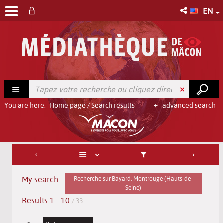
EN
You are here:
Home page
/
Search results
advanced search
My search:
Recherche sur Bayard. Montrouge (Hauts-de-
Seine)
Results
1
-
10
/ 33