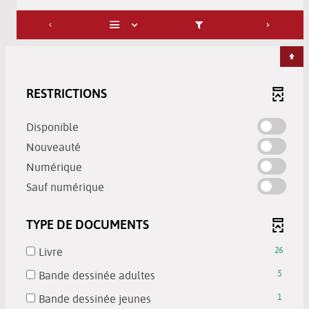
RESTRICTIONS
-
Disponible
check
-
Nouveauté
to
check
-
Numérique
add
to
check
-
the
Sauf numérique
add
to
check
filter
the
add
to
-
filter
TYPE DE DOCUMENTS
the
add
search
-
filter
the
results
search
-
Livre
26
-
filter
will
results
26
search
-
Bande dessinée adultes
5
-
be
will
results
results
5
search
automatically
be
-
-
Bande dessinée jeunes
1
will
results
results
updated