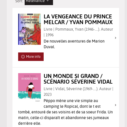
Relevance
Sort:
LA VENGEANCE DU PRINCE
MELCAR / YVAN POMMAUX
Livre | Pommaux, Yvan (1946-....). Auteur
| 1996
De nouvelles aventures de Marion
Duval.
More info
UN MONDE SI GRAND /
SCÉNARIO SÉVERINE VIDAL
Livre | Vidal, Séverine (1969-....). Auteur |
2023
Pëppo mène une vie simple au
camping le Ropical, dont le t est
tombé, entouré de ses voisins et de sa soeur Frida. Un
matin, celle-ci disparaît et abandonne ses jumeaux
derrière elle.