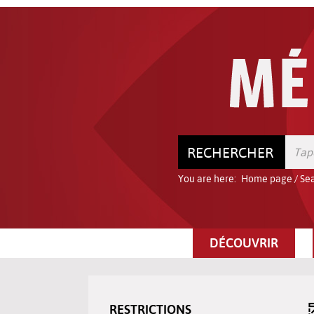
Go
Go
Go
to
to
to
the
the
the
menu
content
search
RECHERCHER
You are here:
Home page
/
Sea
DÉCOUVRIR
RESTRICTIONS