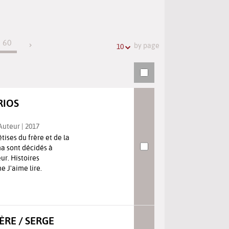
the
searches
search
history
URL
60
by page
10
RIOS
 Auteur | 2017
tises du frère et de la
a sont décidés à
eur. Histoires
 J'aime lire.
ÈRE / SERGE