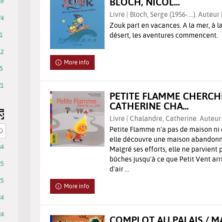
BLOCH, NICOL...
59
Livre | Bloch, Serge (1956-....). Auteur 
74
Zouk part en vacances. A la mer, à 
désert, les aventures commencent.
1
12
More info
5
21
PETITE FLAMME CHERCHE
CATHERINE CHA...
Livre | Chalandre, Catherine. Auteur 
Petite Flamme n'a pas de maison ni de
ly
elle découvre une maison abandonné
34
Malgré ses efforts, elle ne parvient
bûches jusqu'à ce que Petit Vent ar
25
d'air ...
25
More info
24
ically
24
COMPLOT AU PALAIS / M