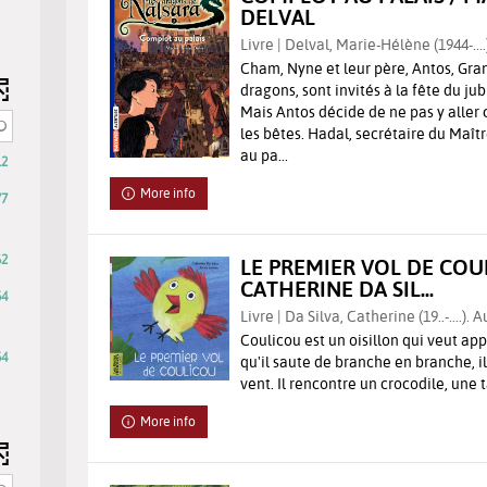
ally
DELVAL
tically
Livre | Delval, Marie-Hélène (1944-....
d
Cham, Nyne et leur père, Antos, Gra
dragons, sont invités à la fête du ju
Mais Antos décide de ne pas y aller c
les bêtes. Hadal, secrétaire du Maît
au pa...
12
12
More info
77
sults
heck
62
LE PREMIER VOL DE COU
CATHERINE DA SIL...
54
dd
Livre | Da Silva, Catherine (19..-....). 
he
-
Coulicou est un oisillon qui veut app
lter
54
54
qu'il saute de branche en branche, i
results
vent. Il rencontre un crocodile, une 
earch
-
More info
sults
check
ll
to
e
add