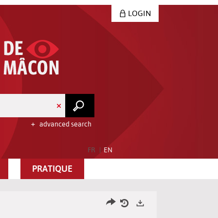
LOGIN
advanced search
FR
EN
PRATIQUE
Share
Your
Exports