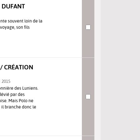
E DUFANT
ente souvent loin de la
voyage, son fils
 / CRÉATION
 | 2015
onnière des Luniens.
dévié par des
uise. Mais Polo ne
 il branche donc le