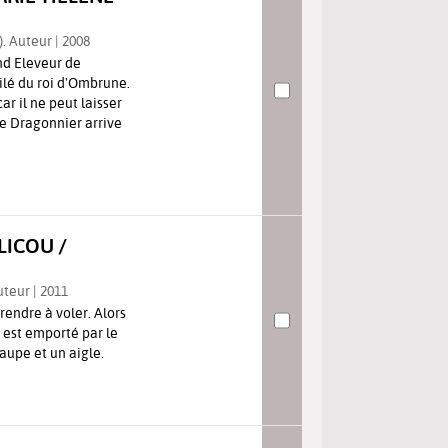
). Auteur | 2008
nd Eleveur de
bilé du roi d'Ombrune.
ar il ne peut laisser
re Dragonnier arrive
LICOU /
Auteur | 2011
rendre à voler. Alors
l est emporté par le
taupe et un aigle.