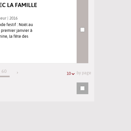
EC LA FAMILLE
teur | 2016
de festif : Noël au
 premier janvier à
ine, la fête des
60
by page
10