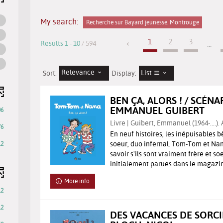
My search:
Recherche sur Bayard jeunesse. Montrouge
1
2
3
Results
1
-
10
/ 594
...
Relevance
List
Sort:
Display:
BEN ÇA, ALORS ! / SCÉNA
EMMANUEL GUIBERT
06
Livre | Guibert, Emmanuel (1964-....).
76
En neuf histoires, les inépuisables bê
soeur, duo infernal. Tom-Tom et Nan
12
savoir s'ils sont vraiment frère et so
initialement parues dans le magazine
More info
12
12
DES VACANCES DE SORCI