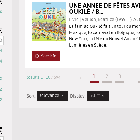
UNE ANNÉE DE FÊTES AV
OUKILÉ / B...
6
Livre | Veillon, Béatrice (1959-....). Au
La famille Oukilé fait un tour du mon
Mexique, le carnaval en Belgique, le
New York, la fête du Nouvel An en Ch
Lumières en Suède.
4
More info
4
1
2
3
Results
1
-
10
/ 594
...
2
2
Relevance
List
Sort:
Display:
2
ults
eck