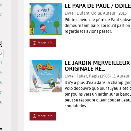
LE PAPA DE PAUL / ODIL
8
Livre | Dufant, Odile. Auteur | 2015
7
Pilote d'avion, le père de Paul s'abs
demeure familiale. Lorsqu'il part en 
regarde les avions passer.
More info
LE JARDIN MERVEILLEUX
17
ly
ORIGINALE RÉ...
9
Livre | Faller, Régis (1968-....). Auteur
Il n'y a plus d'eau dans la champign
8
Polo découvre que leur tuyau a été 
7
pingouins vers un jardin sur la banq
peut se résoudre à leur couper l'eau,
5
conduit des ...
More info