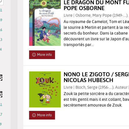
LE DRAGON DU MONT FUJ
utomatically
the
POPE OSBORNE
pdated
filter
41
Livre | Osborne, Mary Pope (1949-....)
-
59
Au royaume de Camelot, Tom et Léa
search
le sourire à Merlin et partent à la r
results
16
secrets du bonheur. Dans la cabane 
will
découvrent un livre sur le Japon d'au
13
be
transportés par...
automatically
4
updated
More info
NONO LE ZIGOTO / SERG
NICOLAS HUBESCH
Livre | Bloch, Serge (1956-....). Auteur 
Zouk la petite sorcière a du caractè
est très gentil mais il est collant, bav
61
secrètement amoureux de Zouk.
17
More info
9