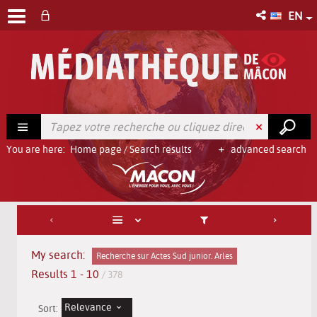
EN
You are here:
Home page
/
Search results
advanced search
My search:
Recherche sur Actes Sud junior. Arles
Results
1
-
10
/ 378
Relevance
Sort: