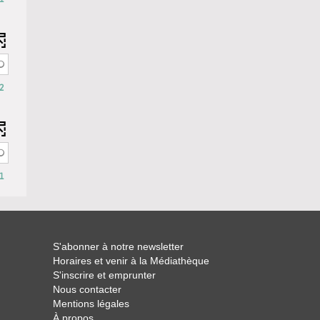
tre
cherche
t
2
se
ur
tomatiquement
1
S'abonner à notre newsletter
Horaires et venir à la Médiathèque
S'inscrire et emprunter
Nous contacter
Mentions légales
À propos