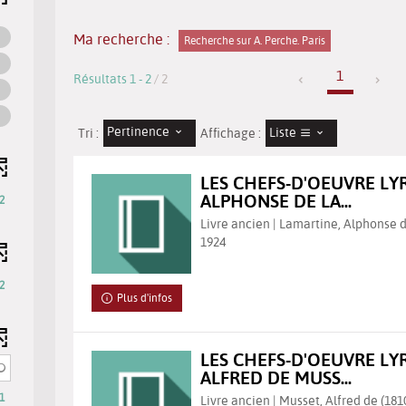
Ma recherche :
Recherche sur A. Perche. Paris
1
Résultats
1
-
2
/ 2
Pertinence
Liste
Tri :
Affichage :
LES CHEFS-D'OEUVRE LY
ALPHONSE DE LA...
2
Livre ancien | Lamartine, Alphonse d
1924
2
Plus d'infos
s
LES CHEFS-D'OEUVRE LY
ALFRED DE MUSS...
1
Livre ancien | Musset, Alfred de (181