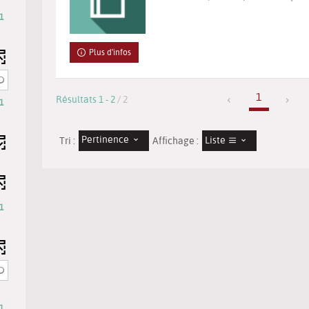
1
Plus d'infos
he
1
Résultats
1
-
2
/ 2
1
Pertinence
Liste
Tri :
Affichage :
iquement
1
t
sultats
cher
ur
outer
1