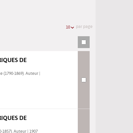
l'URL
de
de
vos
la
recherches
par page
10
recherche
RIQUES DE
e (1790-1869). Auteur |
RIQUES DE
0-1857). Auteur | 1907