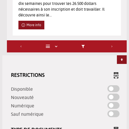
dix semaines pour trouver les 26.500 dollars
nécessaires à son inscription et doit travailler. Il
découvre ainsi le...
More info
RESTRICTIONS
-
Disponible
check
-
Nouveauté
to
check
-
Numérique
add
to
check
-
the
Sauf numérique
add
to
check
filter
the
add
to
-
filter