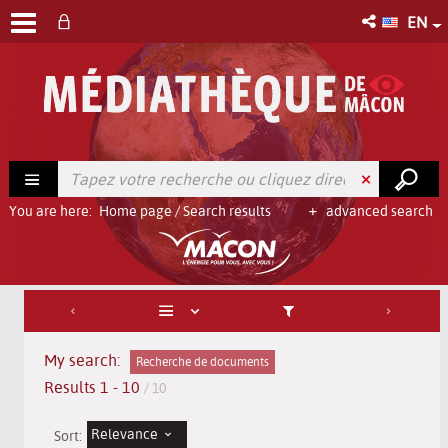
EN
You are here:
Home page
/
Search results
advanced search
My search:
Recherche de documents
Results
1
-
10
/ 10
Relevance
Sort: