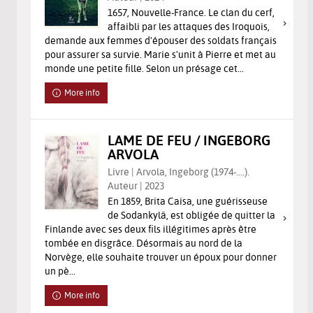
1657, Nouvelle-France. Le clan du cerf,
affaibli par les attaques des Iroquois,
demande aux femmes d'épouser des soldats français
pour assurer sa survie. Marie s'unit à Pierre et met au
monde une petite fille. Selon un présage cet...
More info
LAME DE FEU / INGEBORG
ARVOLA
Livre | Arvola, Ingeborg (1974-....).
Auteur | 2023
En 1859, Brita Caisa, une guérisseuse
de Sodankylä, est obligée de quitter la
Finlande avec ses deux fils illégitimes après être
tombée en disgrâce. Désormais au nord de la
Norvège, elle souhaite trouver un époux pour donner
un pè...
More info