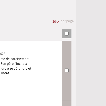
l'URL
de
de
vos
la
recherches
par page
10
recherche
2022
ctime de harcèlement
Son père l'incite à
ndre à se défendre et
libres.