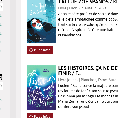
J'AI TUÉ ZOÉ SPANOS / K
Livre | Frick, Kit. Auteur | 2023
Anna espère profiter de son été dan
1
elle a été embauchée comme baby-sit
trait sur la vie dissolue qu'elle mena
1
qu'elle n'aspire qu'à être une habit
1
ressemblance ...
1
Plus d'infos
1
LES HISTOIRES, ÇA NE D
FINIR / E...
Livre jeunes | Planchon, Esmé. Auteu
Lucien, 16 ans, passe la majeure par
les forums de fanfiction sous le ps
Passionné par la saga Les mondes inv
5
Maria Zumaï, une écrivaine qui d
derrière son pseud...
1
Plus d'infos