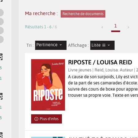
Ma recherche :
Recherche de documents
1
Résultats
1
-
6
/ 6
Pertinence
Liste
Tri :
Affichage :
RIPOSTE / LOUISA REID
5
Livre jeunes | Reid, Louisa. Auteur | 
A cause de son surpoids, Lily est vi
1
de la part de ses camarades d'école. 
suivre des cours de boxe pour appre
trouver sa propre voie. Texte en vers 
1
5
Plus d'infos