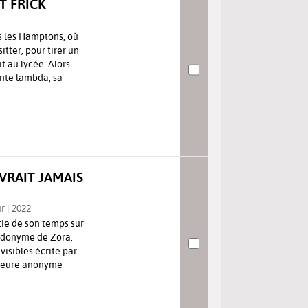
IT FRICK
s les Hamptons, où
ter, pour tirer un
it au lycée. Alors
ante lambda, sa
EVRAIT JAMAIS
r | 2022
tie de son temps sur
eudonyme de Zora.
isibles écrite par
emeure anonyme