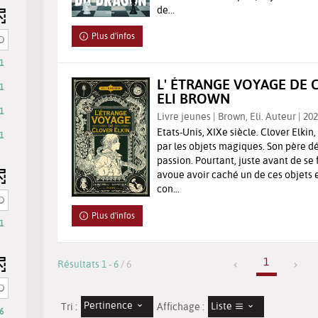
de...
Plus d'infos
1
L' ÉTRANGE VOYAGE DE C
1
ELI BROWN
1
Livre jeunes | Brown, Eli. Auteur | 20
Etats-Unis, XIXe siècle. Clover Elkin,
1
par les objets magiques. Son père d
passion. Pourtant, juste avant de se fa
avoue avoir caché un de ces objets 
con...
Plus d'infos
1
1
Résultats
1
-
6
/ 6
Pertinence
Liste
Tri :
Affichage :
6