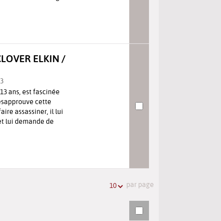
LOVER ELKIN /
23
 13 ans, est fascinée
ésapprouve cette
ire assassiner, il lui
et lui demande de
par page
10