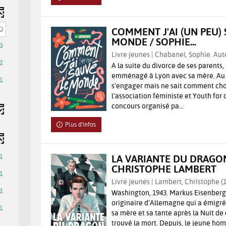
ts
COMMENT J'AI (UN PEU) 
MONDE / SOPHIE...
3
r
Livre jeunes | Chabanel, Sophie. Aut
2
A la suite du divorce de ses parents, 
emménagé à Lyon avec sa mère. Au l
1
s'engager mais ne sait comment choi
l'association féministe et Youth for 
che
concours organisé pa...
Plus d'infos
LA VARIANTE DU DRAGON
1
atiquement
CHRISTOPHE LAMBERT
1
Livre jeunes | Lambert, Christophe (19
1
Washington, 1943. Markus Eisenberg, 
originaire d'Allemagne qui a émigré
1
sa mère et sa tante après la Nuit de 
trouvé la mort. Depuis, le jeune ho