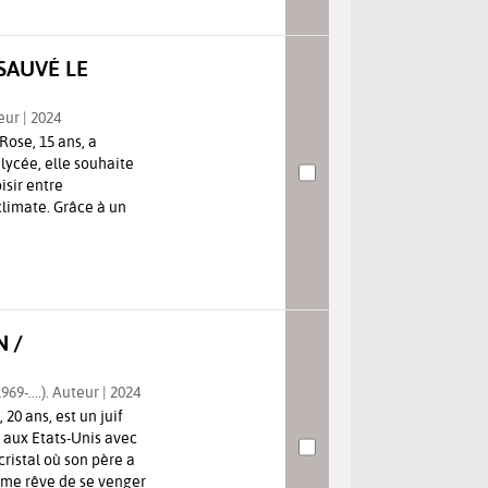
SAUVÉ LE
eur | 2024
Rose, 15 ans, a
ycée, elle souhaite
sir entre
climate. Grâce à un
 /
69-....). Auteur | 2024
20 ans, est un juif
 aux Etats-Unis avec
cristal où son père a
mme rêve de se venger