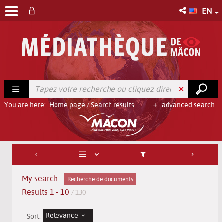
EN
You are here:
Home page
/
Search results
advanced search
My search:
Recherche de documents
Results
1
-
10
/ 130
Relevance
Sort: