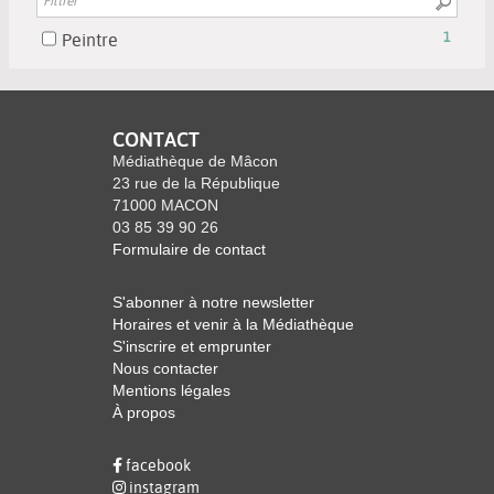
est
le
la
pour
mise
filtre
-
Peintre
1
recherche
ajouter
à
-
1
est
le
jour
la
résultats
mise
filtre
automatiquement
recherche
-
à
-
est
cocher
CONTACT
jour
la
mise
pour
Médiathèque de Mâcon
automatiquement
recherche
à
ajouter
23 rue de la République
est
jour
71000 MACON
le
mise
automatiquement
03 85 39 90 26
filtre
à
Formulaire de contact
-
jour
la
automatiquement
S'abonner à notre newsletter
recherche
Horaires et venir à la Médiathèque
est
S'inscrire et emprunter
mise
Nous contacter
à
Mentions légales
jour
À propos
automatiquement
facebook
instagram