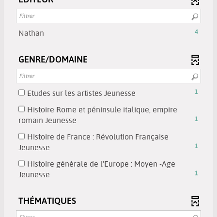
mise
la
-
jour
est
-
à
recherche
cliquer
automatiquement
mise
la
jour
est
pour
à
recherche
-
Nathan
4
automatiquement
mise
ajouter
jour
est
4
à
le
automatiquement
mise
résultats
jour
filtre
GENRE/DOMAINE
à
-
automatiquement
-
jour
cliquer
la
automatiquement
pour
recherche
-
Etudes sur les artistes Jeunesse
1
ajouter
est
1
le
Histoire Rome et péninsule italique, empire
mise
résultats
filtre
-
romain Jeunesse
1
à
-
-
1
jour
cocher
Histoire de France : Révolution Française
la
résultats
automatiquement
pour
-
Jeunesse
1
recherche
-
ajouter
1
est
cocher
Histoire générale de l'Europe : Moyen -Age
le
résultats
mise
pour
-
Jeunesse
1
filtre
-
à
ajouter
1
-
cocher
jour
le
résultats
la
THÉMATIQUES
pour
automatiquement
filtre
-
recherche
ajouter
-
cocher