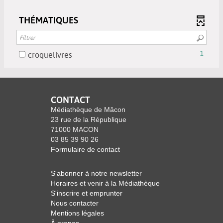
filtre
1
à
-
-
résultats
jour
THÉMATIQUES
cocher
la
-
automatiquement
pour
recherche
cocher
ajouter
est
pour
le
-
croquelivres
1
mise
ajouter
filtre
1
à
le
-
résultats
jour
filtre
la
-
automatiquement
-
recherche
cocher
CONTACT
la
est
pour
Médiathèque de Mâcon
recherche
mise
ajouter
23 rue de la République
est
à
71000 MACON
le
mise
jour
03 85 39 90 26
filtre
à
Formulaire de contact
automatiquement
-
jour
la
automatiquement
S'abonner à notre newsletter
recherche
Horaires et venir à la Médiathèque
est
S'inscrire et emprunter
mise
Nous contacter
à
Mentions légales
jour