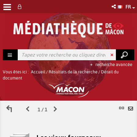
FR
recherche avancée
Vous êtes ici :
Accueil
/
Résultats de la recherche
/
Détail du
document
Retour
Page
Page
L
1 / 1
E
aux
précédente
suivante
p