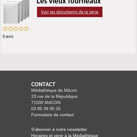
p
Les vieux fourneaux
résultats
des
des
(
Voir les documents de la série
m
de
résultats
résultats
f
/5
recherche
de
de
0
avis
recherche
recherche
CONTACT
Médiathèque de Mâcon
23 rue de la République
71000 MACON
03 85 39 90 26
Formulaire de contact
S'abonner à notre newsletter
Horaires et venir à la Médiathèque