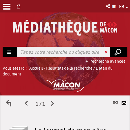
FR
recherche avancée
Vous êtes ici :
Accueil
/
Résultats de la recherche
/
Détail du
document
Retour
Page
Page
L
1 / 1
E
aux
précédente
suivante
p