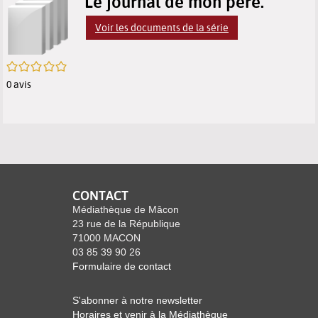
p
Le journal de mon père.
résultats
des
des
(
Voir les documents de la série
m
de
résultats
résultats
f
/5
recherche
de
de
0
avis
recherche
recherche
CONTACT
Médiathèque de Mâcon
23 rue de la République
71000 MACON
03 85 39 90 26
Formulaire de contact
S'abonner à notre newsletter
Horaires et venir à la Médiathèque