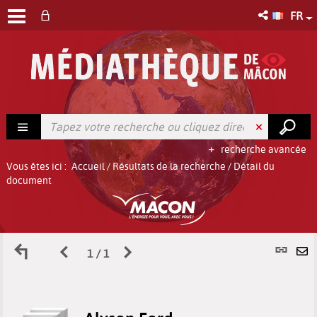
FR
recherche avancée
Vous êtes ici :
Accueil
/
Résultats de la recherche
/
Détail du
document
Retour
Page
Page
L
1 / 1
E
aux
précédente
suivante
p