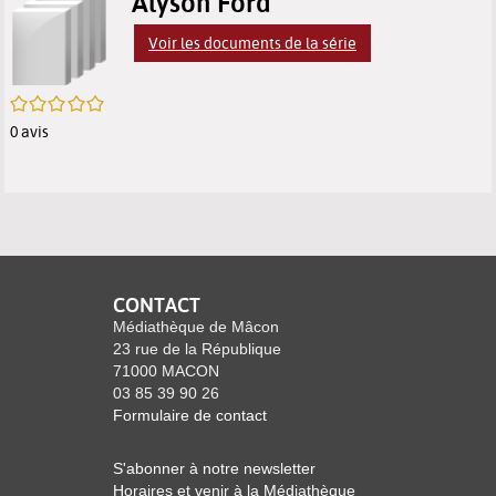
p
Alyson Ford
résultats
des
des
(
Voir les documents de la série
m
de
résultats
résultats
f
/5
recherche
de
de
0
avis
recherche
recherche
CONTACT
Médiathèque de Mâcon
23 rue de la République
71000 MACON
03 85 39 90 26
Formulaire de contact
S'abonner à notre newsletter
Horaires et venir à la Médiathèque