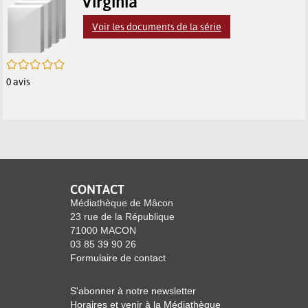
p
Virginia
résultats
des
des
(
Voir les documents de la série
m
de
résultats
résultats
f
/5
recherche
de
de
0
avis
recherche
recherche
CONTACT
Médiathèque de Mâcon
23 rue de la République
71000 MACON
03 85 39 90 26
Formulaire de contact
S'abonner à notre newsletter
Horaires et venir à la Médiathèque