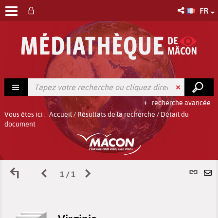
FR
recherche avancée
Vous êtes ici :
Accueil
/
Résultats de la recherche
/
Détail du
document
Retour
Page
Page
L
1 / 1
E
aux
précédente
suivante
p