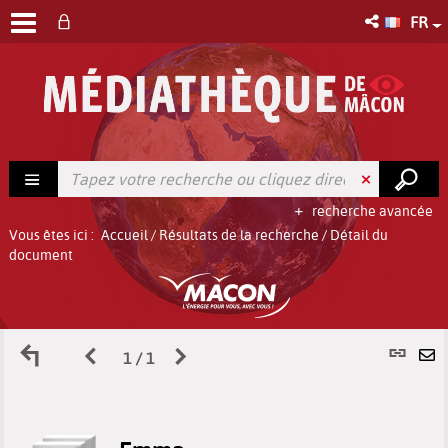
FR
recherche avancée
Vous êtes ici :
Accueil
/
Résultats de la recherche
/
Détail du
document
Retour
Page
Page
L
1 / 1
E
aux
précédente
suivante
p