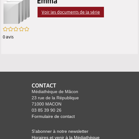
p
Emma
résultats
des
des
(
Voir les documents de la série
m
de
résultats
résultats
f
/5
recherche
de
de
0
avis
recherche
recherche
CONTACT
Médiathèque de Mâcon
23 rue de la République
71000 MACON
03 85 39 90 26
Formulaire de contact
S'abonner à notre newsletter
Horaires et venir à la Médiathèque