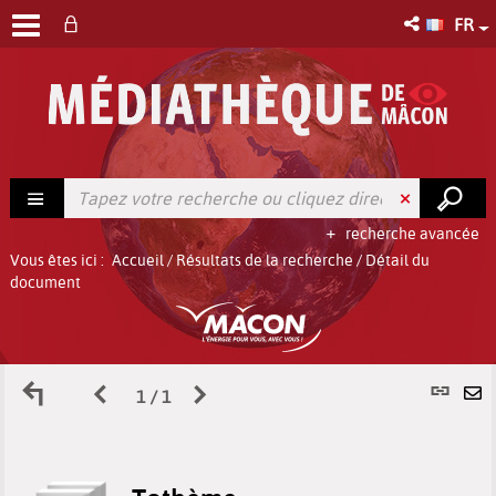
FR
recherche avancée
Vous êtes ici :
Accueil
/
Résultats de la recherche
/
Détail du
document
Retour
Page
Page
L
1 / 1
E
aux
précédente
suivante
p