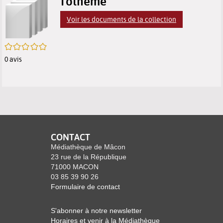
p
Tothème
résultats
des
des
(
Voir les documents de la collection
m
de
résultats
résultats
f
/5
recherche
de
de
0
avis
recherche
recherche
CONTACT
Médiathèque de Mâcon
23 rue de la République
71000 MACON
03 85 39 90 26
Formulaire de contact
S'abonner à notre newsletter
Horaires et venir à la Médiathèque