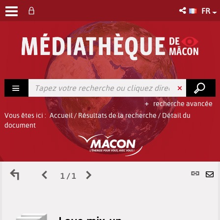
FR
recherche avancée
Vous êtes ici :
Accueil
/
Résultats de la recherche
/
Détail du
document
Retour
Page
Page
L
1 / 1
E
aux
précédente
suivante
p