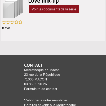
p
Love mix-up
résultats
des
des
(
Voir les documents de la série
m
de
résultats
résultats
f
/5
recherche
de
de
0
avis
recherche
recherche
CONTACT
Médiathèque de Mâcon
23 rue de la République
71000 MACON
03 85 39 90 26
Formulaire de contact
S'abonner à notre newsletter
Horaires et venir à la Médiathèque