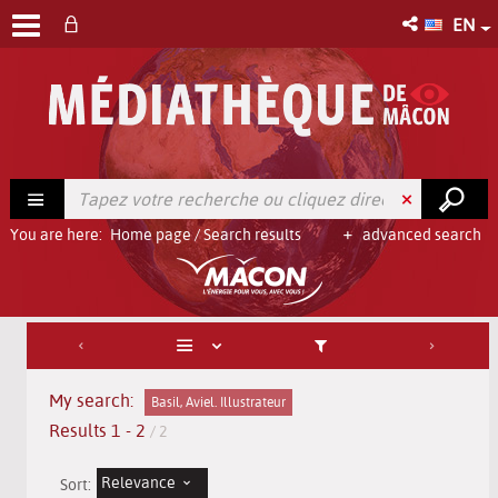
EN
You are here:
Home page
/
Search results
advanced search
My search:
Basil, Aviel. Illustrateur
Results
1
-
2
/ 2
Relevance
Sort: