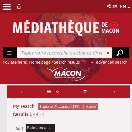
EN
You are here:
Home page
/
Search results
advanced search
My search:
Lapierre, Alexandra (1955-....). Auteur
Results
1
-
4
/ 4
Relevance
Sort: