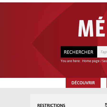
Go
Go
Go
to
to
to
the
the
the
menu
content
search
RECHERCHER
You are here:
Home page
/
Sea
DÉCOUVRIR
RESTRICTIONS