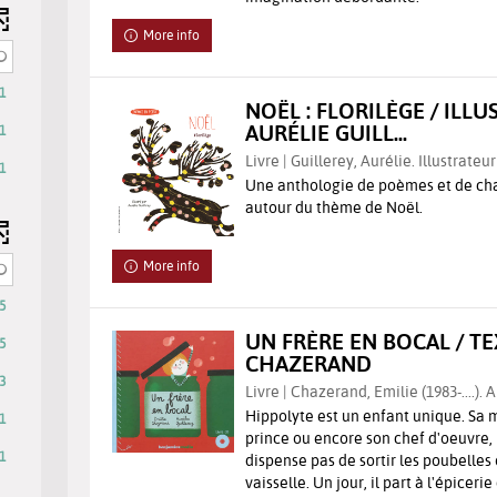
More info
1
NOËL : FLORILÈGE / ILLU
AURÉLIE GUILL...
1
Livre | Guillerey, Aurélie. Illustrateur
1
Une anthologie de poèmes et de cha
autour du thème de Noël.
lly
More info
5
UN FRÈRE EN BOCAL / TE
5
CHAZERAND
3
Livre | Chazerand, Emilie (1983-....). 
Hippolyte est un enfant unique. Sa 
1
prince ou encore son chef d'oeuvre, 
1
dispense pas de sortir les poubelles 
vaisselle. Un jour, il part à l'épiceri