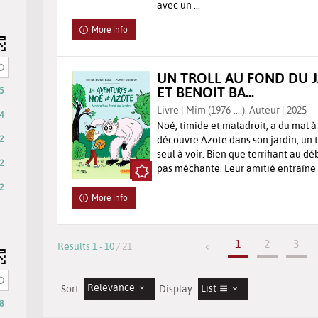
avec un ...
More info
UN TROLL AU FOND DU J
ET BENOIT BA...
5
Livre | Mim (1976-....). Auteur | 2025
4
Noé, timide et maladroit, a du mal à s
2
découvre Azote dans son jardin, un tro
seul à voir. Bien que terrifiant au dé
2
pas méchante. Leur amitié entraîne 
2
More info
1
2
3
Results
1
-
10
/ 21
Relevance
List
Sort:
Display:
8