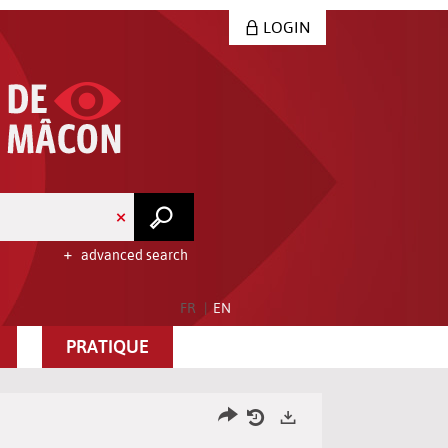
LOGIN
advanced search
FR
EN
PRATIQUE
Share
Your
Exports