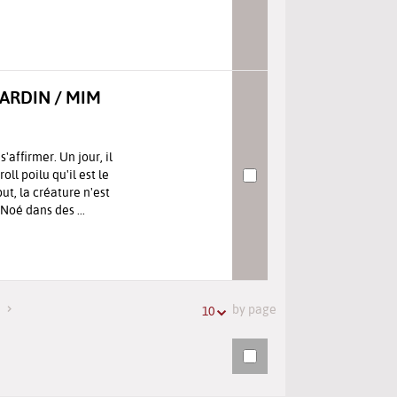
ARDIN / MIM
'affirmer. Un jour, il
ll poilu qu'il est le
but, la créature n'est
Noé dans des ...
by page
10