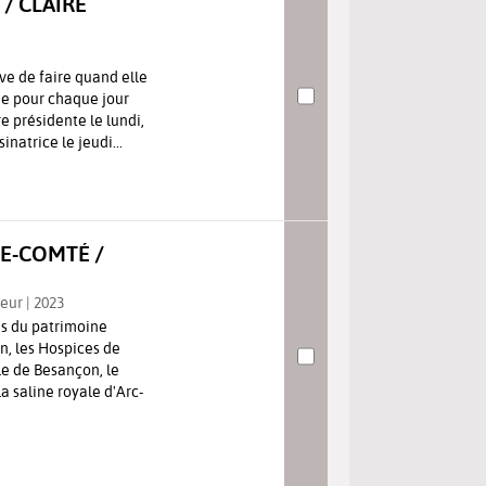
/ CLAIRE
êve de faire quand elle
ue pour chaque jour
re présidente le lundi,
natrice le jeudi...
E-COMTÉ /
teur | 2023
es du patrimoine
on, les Hospices de
le de Besançon, le
a saline royale d'Arc-