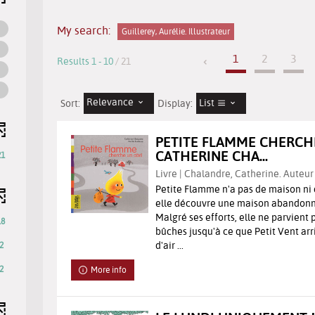
My search:
Guillerey, Aurélie. Illustrateur
1
2
3
Results
1
-
10
/ 21
Relevance
List
Sort:
Display:
PETITE FLAMME CHERCHE
CATHERINE CHA...
21
Livre | Chalandre, Catherine. Auteur 
Petite Flamme n'a pas de maison ni de
elle découvre une maison abandonné
Malgré ses efforts, elle ne parvient
18
bûches jusqu'à ce que Petit Vent ar
d'air ...
2
2
More info