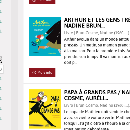
2
1
ARTHUR ET LES GENS TRÈ
1
NADINE BRUN...
1
Livre | Brun-Cosme, Nadine (1960-....)
Arthur évolue dans un monde entour
sults
pressés. Un matin, sa maman prend se
à la maison. Pour la première fois, 
prendre son temps. Il va montrer au
eck
doit p...
d
More info
e
1
ly
ter
1
PAPA À GRANDS PAS / N
arch
COSME, AURÉLI...
1
sults
Livre | Brun-Cosme, Nadine (1960-....)
ll
1
Le papa de Mathieu doit venir le che
avec sa vieille voiture verte. Mathie
1
tomatically
lorsqu'il s'agit d'être à l'heure à la
dated
imagination débordante.