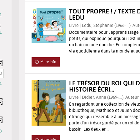
check
to
TOUT PROPRE ! / TEXTE 
ts
add
1
LEDU
the
k
Livre | Ledu, Stéphanie (1966-....). Aut
E
filter
Documentaire pour l'apprentissage 
1
-
petits, qui explique pourquoi il est
search
un bain ou une douche. En complémen
results
vie quotidienne dans le monde et au 
will
be
More info
ch
automatically
ts
updated
LE TRÉSOR DU ROI QUI 
ly
1
HISTOIRE ÉCRI...
matically
Livre | Didier, Anne (1969-....). Auteur
ted
En regardant une collection de vieu
bibliothèque, Mathilde et Julien d
étrange qui ressemble à un message
parle d'un trésor gardé par un roi d
bassin. Les deux en...
3
More info