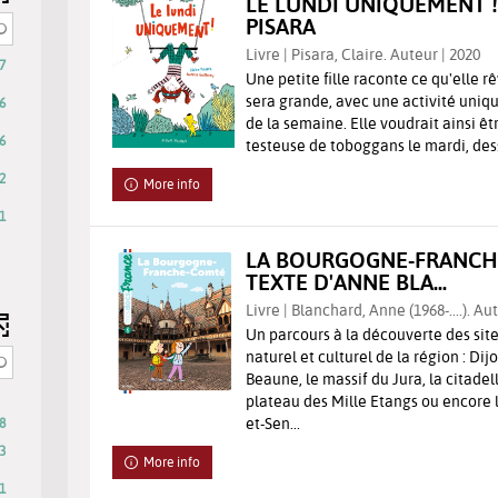
LE LUNDI UNIQUEMENT ! 
PISARA
Livre | Pisara, Claire. Auteur | 2020
7
Une petite fille raconte ce qu'elle r
sera grande, avec une activité uniq
6
de la semaine. Elle voudrait ainsi êt
6
testeuse de toboggans le mardi, dessi
2
More info
1
LA BOURGOGNE-FRANCH
tically
TEXTE D'ANNE BLA...
d
Livre | Blanchard, Anne (1968-....). Au
Un parcours à la découverte des sit
naturel et culturel de la région : Dij
Beaune, le massif du Jura, la citadel
-
plateau des Mille Etangs ou encore l
et-Sen...
8
8
results
3
More info
-
1