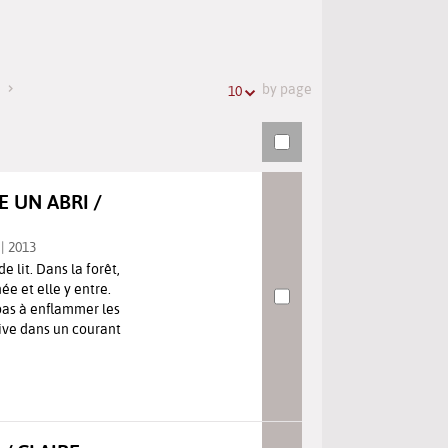
the
searches
search
history
URL
by page
10
 UN ABRI /
| 2013
 lit. Dans la forêt,
e et elle y entre.
 pas à enflammer les
rive dans un courant