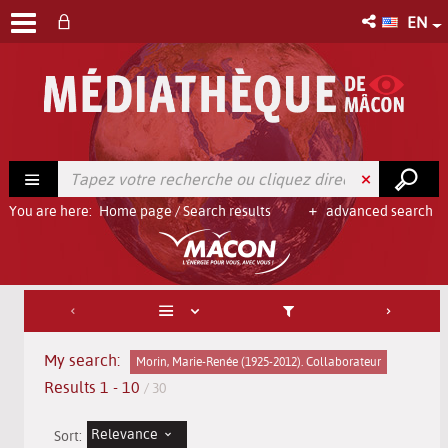
EN
You are here:
Home page
/
Search results
advanced search
My search:
Morin, Marie-Renée (1925-2012). Collaborateur
Results
1
-
10
/ 30
Relevance
Sort: