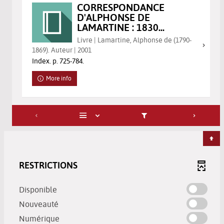
CORRESPONDANCE
D'ALPHONSE DE
LAMARTINE : 1830...
Livre | Lamartine, Alphonse de (1790-
1869). Auteur | 2001
Index. p. 725-784.
More info
RESTRICTIONS
-
Disponible
check
-
Nouveauté
to
check
-
Numérique
add