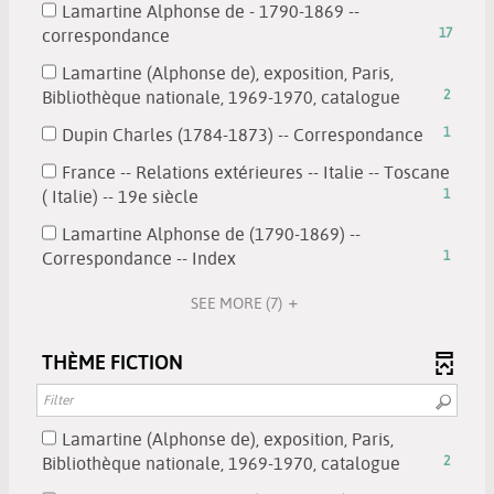
Lamartine Alphonse de - 1790-1869 --
the
-
-
correspondance
17
filter
search
17
-
results
Lamartine (Alphonse de), exposition, Paris,
results
search
will
-
Bibliothèque nationale, 1969-1970, catalogue
2
-
results
be
2
check
will
-
Dupin Charles (1784-1873) -- Correspondance
1
automatically
results
to
be
1
updated
-
France -- Relations extérieures -- Italie -- Toscane
add
automatically
results
check
-
( Italie) -- 19e siècle
1
the
updated
-
to
1
filter
check
Lamartine Alphonse de (1790-1869) --
add
results
-
to
-
Correspondance -- Index
1
the
-
search
add
1
filter
check
results
the
SEE MORE
(7)
results
-
to
will
filter
-
search
add
be
-
check
THÈME FICTION
results
the
automatically
search
to
will
filter
updated
results
add
be
-
will
the
automatical
search
Lamartine (Alphonse de), exposition, Paris,
be
filter
updated
results
-
Bibliothèque nationale, 1969-1970, catalogue
2
automati
-
will
2