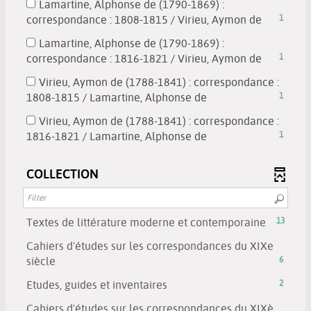
updated
search
Lamartine, Alphonse de (1790-1869) :
be
results
results
-
correspondance : 1808-1815 / Virieu, Aymon de
1
automatically
-
will
1
updated
check
Lamartine, Alphonse de (1790-1869) :
be
results
to
-
correspondance : 1816-1821 / Virieu, Aymon de
1
automatically
-
add
1
updated
check
Virieu, Aymon de (1788-1841) : correspondance :
the
results
to
-
1808-1815 / Lamartine, Alphonse de
1
filter
-
add
1
-
check
Virieu, Aymon de (1788-1841) : correspondance :
the
results
search
to
-
1816-1821 / Lamartine, Alphonse de
1
filter
-
results
add
1
-
check
will
the
results
search
COLLECTION
to
be
filter
-
results
add
automatical
-
check
will
the
updated
search
to
be
filter
-
Textes de littérature moderne et contemporaine
13
results
add
automatic
-
13
will
the
Cahiers d'études sur les correspondances du XIXe
updated
search
results
be
filter
-
siècle
6
results
-
automatic
-
6
will
click
-
Etudes, guides et inventaires
2
updated
search
results
be
to
2
results
-
Cahiers d'études sur les correspondances du XIXè
automatically