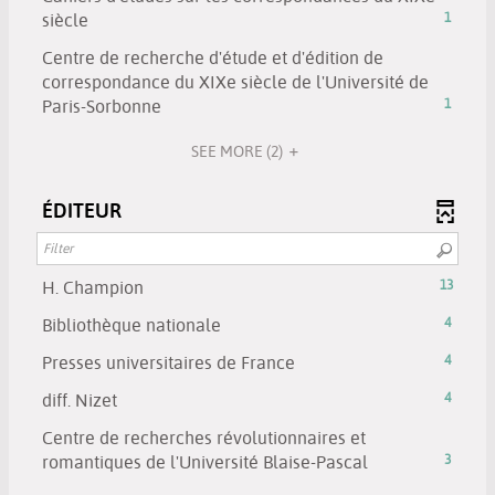
add
results
will
click
-
siècle
1
updated
the
-
be
to
1
filter
click
Centre de recherche d'étude et d'édition de
automatically
add
results
-
to
correspondance du XIXe siècle de l'Université de
updated
the
-
search
add
-
Paris-Sorbonne
1
filter
click
results
the
1
-
to
will
filter
SEE MORE
(2)
results
search
add
be
-
-
results
the
automati
search
click
ÉDITEUR
will
filter
updated
results
to
be
-
will
add
automatically
search
be
the
updated
results
-
H. Champion
13
automatically
filter
will
13
updated
-
-
Bibliothèque nationale
4
be
results
search
4
automatically
-
-
Presses universitaires de France
4
results
results
updated
click
4
will
-
-
diff. Nizet
4
to
results
be
click
4
add
-
Centre de recherches révolutionnaires et
automatically
to
results
the
click
-
romantiques de l'Université Blaise-Pascal
3
updated
add
-
filter
to
3
the