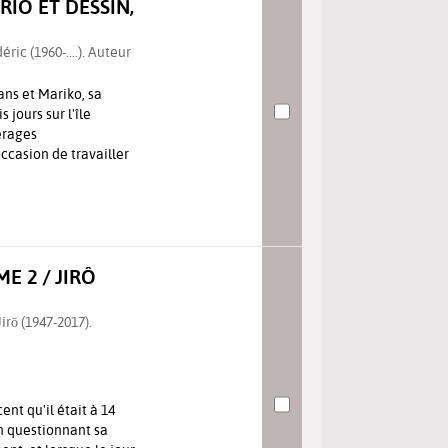
IO ET DESSIN,
ric (1960-....). Auteur
ans et Mariko, sa
 jours sur l'île
érages
ccasion de travailler
E 2 / JIRÔ
rō (1947-2017).
nt qu'il était à 14
n questionnant sa