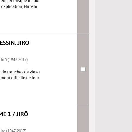
ment, et lorsque le jour
explication, Hiroshi
ESSIN, JIRÔ
irō (1947-2017).
 de tranches de vie et
ment difficile de leur
E 1 / JIRÔ
rō (1947-2017).