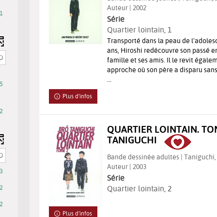
Auteur | 2002
1
Série
Quartier lointain
, 1
Transporté dans la peau de l'adolesce
ans, Hiroshi redécouvre son passé e
famille et ses amis. Il le revit égale
approche où son père a disparu sans 
...
5
Plus d'infos
2
QUARTIER LOINTAIN. TOM
ltats
TANIGUCHI
er
Bande dessinée adultes | Taniguchi, J
Auteur | 2003
3
ter
Série
Quartier lointain
, 2
2
2
Plus d'infos