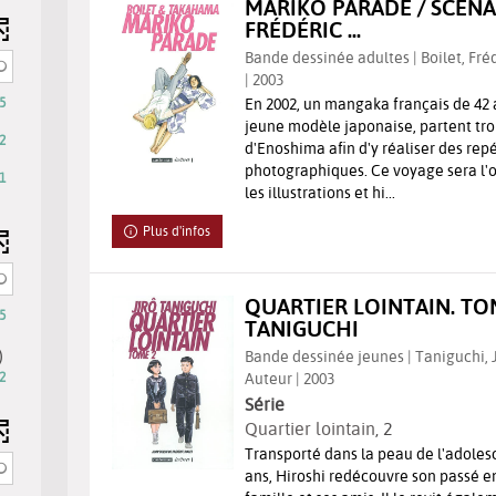
MARIKO PARADE / SCÉNAR
FRÉDÉRIC ...
Bande dessinée adultes | Boilet, Frédé
| 2003
5
En 2002, un mangaka français de 42 
jeune modèle japonaise, partent trois
ent
2
d'Enoshima afin d'y réaliser des rep
photographiques. Ce voyage sera l'o
nt
1
les illustrations et hi...
Plus d'infos
e
QUARTIER LOINTAIN. TOM
5
TANIGUCHI
-
)
quement
Bande dessinée jeunes | Taniguchi, Ji
ésultats
2
2
Auteur | 2003
résultats
Série
ocher
-
Quartier lointain
, 2
our
cocher
Transporté dans la peau de l'adolesce
jouter
pour
ans, Hiroshi redécouvre son passé e
e