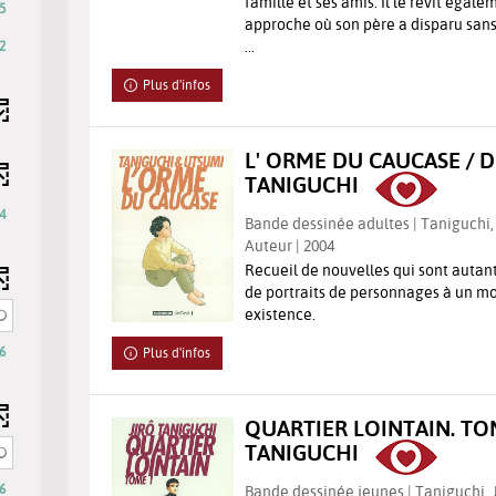
famille et ses amis. Il le revit égale
ajouter
5
ltre
approche où son père a disparu sans 
le
...
2
filtre
a
-
Plus d'infos
echerche
la
st
recherche
ise
est
L' ORME DU CAUCASE / D
mise
TANIGUCHI
our
à
utomatiquement
4
jour
Bande dessinée adultes | Taniguchi, J
Auteur | 2004
automatiquement
Recueil de nouvelles qui sont autant
de portraits de personnages à un mo
existence.
6
Plus d'infos
QUARTIER LOINTAIN. TOM
TANIGUCHI
6
Bande dessinée jeunes | Taniguchi, Ji