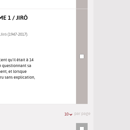
E 1 / JIRÔ
irō (1947-2017).
nt qu'il était à 14
n questionnant sa
ment, et lorsque
ru sans explication,
par page
10