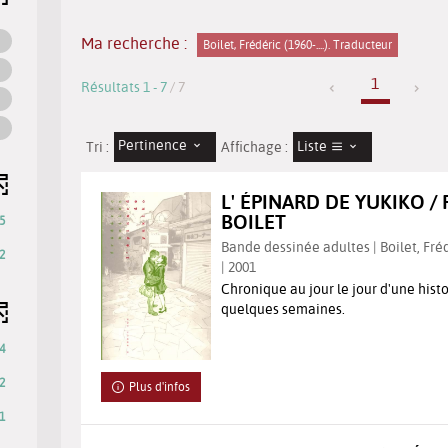
Ma recherche :
Boilet, Frédéric (1960-....). Traducteur
1
Résultats
1
-
7
/ 7
Pertinence
Liste
Tri :
Affichage :
L' ÉPINARD DE YUKIKO /
BOILET
5
Bande dessinée adultes | Boilet, Frédé
2
| 2001
Chronique au jour le jour d'une hist
quelques semaines.
4
2
Plus d'infos
1