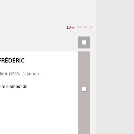
l'URL
de
de
vos
la
recherches
par page
10
recherche
 FRÉDÉRIC
ric (1960-....). Auteur
oire d'amour de