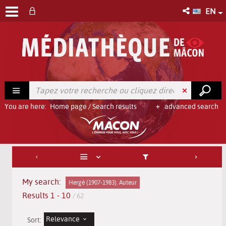
EN
You are here:
Home page
/
Search results
advanced search
My search:
Hergé (1907-1983). Auteur
Results
1
-
10
/ 62
Relevance
Sort: