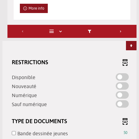
More info
RESTRICTIONS
-
Disponible
check
-
Nouveauté
to
check
-
Numérique
add
to
check
-
the
Sauf numérique
add
to
check
filter
the
add
to
-
filter
TYPE DE DOCUMENTS
the
add
search
-
filter
the
results
search
-
Bande dessinée jeunes
50
-
filter
will