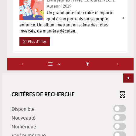
Auteur | 2019
Un grand-père fait croire n'importe
quoi à son petit-fils sur sa propre
enfance. Un album mettant en scène des rôles
inversés, de manière décalée.
Plus d'infos
CRITÈRES DE RECHERCHE
-
Disponible
cocher
-
Nouveauté
pour
cocher
-
Numérique
ajouter
pour
cocher
-
le
Sauf numérique