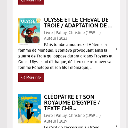
More info
ULYSSE ET LE CHEVAL DE
TROIE / ADAPTATION DE ...
Livre | Palluy, Christine (1959-....).
Auteur | 2023
Pâris tombe amoureux d'Hélène, la
femme de Ménélas. Il l'enlève provoquant ainsi la
guerre de Troie qui oppose durant dix ans Troyens et
Grecs. Ulysse, roi d'Ithaque, désireux de retrouver sa
femme Pénélope et son fils Télémaque, ...
More info
CLÉOPÂTRE ET SON
ROYAUME D'EGYPTE /
TEXTE CHR...
Livre | Palluy, Christine (1959-....).
Auteur | 2019
Le récit de l'accession au trône