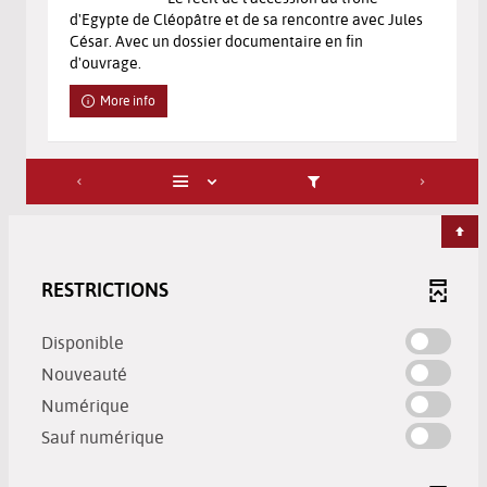
d'Egypte de Cléopâtre et de sa rencontre avec Jules
César. Avec un dossier documentaire en fin
d'ouvrage.
More info
RESTRICTIONS
-
Disponible
check
-
Nouveauté
to
check
-
Numérique
add
to
check
-
the
Sauf numérique
add
to
check
filter
the
add
to
-