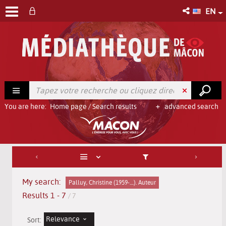
EN
You are here:
Home page
/
Search results
advanced search
My search:
Palluy, Christine (1959-....). Auteur
Results
1
-
7
/ 7
Relevance
Sort: