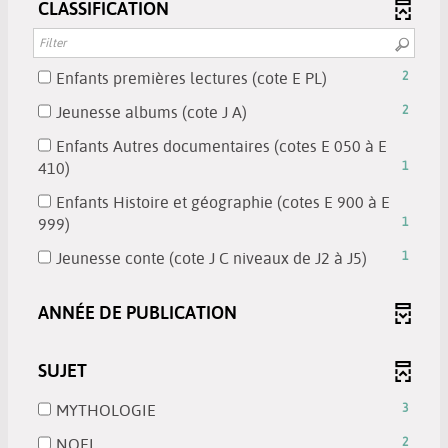
automatically
results
CLASSIFICATION
click
be
add
-
updated
will
to
automatically
the
click
be
add
updated
filter
to
automatically
the
-
Enfants premières lectures (cote E PL)
2
-
add
updated
filter
2
search
the
-
Jeunesse albums (cote J A)
2
-
results
results
filter
2
search
-
Enfants Autres documentaires (cotes E 050 à E
will
-
results
results
check
-
410)
1
be
search
-
will
to
1
automatically
results
check
Enfants Histoire et géographie (cotes E 900 à E
be
add
results
updated
will
to
-
999)
1
automatically
the
-
be
add
1
updated
filter
check
-
Jeunesse conte (cote J C niveaux de J2 à J5)
1
automatically
the
results
-
to
1
updated
filter
-
search
add
results
-
ANNÉE DE PUBLICATION
check
results
the
-
search
to
will
filter
check
results
add
be
-
to
SUJET
will
the
automatically
search
add
be
filter
updated
results
-
MYTHOLOGIE
3
the
automatically
-
will
3
filter
updated
search
-
NOEL
2