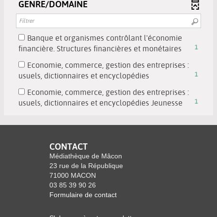
à
le
GENRE/DOMAINE
cliquer
automatiquement
mise
ajouter
-
jour
filtre
pour
à
le
cliquer
automatiquement
-
ajouter
jour
filtre
pour
la
le
Banque et organismes contrôlant l'économie
automatiquement
-
ajouter
recherche
filtre
-
financière. Structures financières et monétaires
1
la
le
est
-
1
recherche
filtre
Economie, commerce, gestion des entreprises :
mise
la
résultats
est
-
-
usuels, dictionnaires et encyclopédies
1
à
recherche
-
mise
la
1
jour
est
cocher
Economie, commerce, gestion des entreprises :
à
recherche
résultats
automatiquement
mise
pour
-
usuels, dictionnaires et encyclopédies Jeunesse
1
jour
est
-
à
ajouter
1
automatiquement
mise
cocher
jour
le
résultats
à
pour
automatiquement
filtre
-
jour
ajouter
-
cocher
CONTACT
automatiquement
le
la
pour
Médiathèque de Mâcon
filtre
recherche
ajouter
23 rue de la République
-
est
71000 MACON
le
la
03 85 39 90 26
mise
filtre
recherche
Formulaire de contact
à
-
est
jour
la
mise