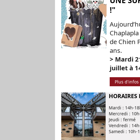
UNE SU
!"
Aujourd’hu
Chaplapla 
de Chien P
ans.
> Mardi
21
juillet à 
Plus d'infos
HORAIRES D
Mardi : 14h-1
Mercredi : 10h
Jeudi : fermé
Vendredi : 14h
Samedi : 10h-