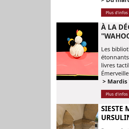
Plus d'infos
À LA DÉ
"WAHOO
Les biblio
étonnants 
livres tact
Émerveille
> Mardis 7
Plus d'infos
SIESTE 
URSULIN