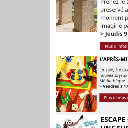
Prenez le 
préservé a
moment pro
imaginé p
> Jeudis 9
Plus d'infos
L'APRÈS-MI
En solo, à deux
nouveaux jeux 
Médiathèque. 
> Vendredis 17
Plus d'infos 
ESCAPE 