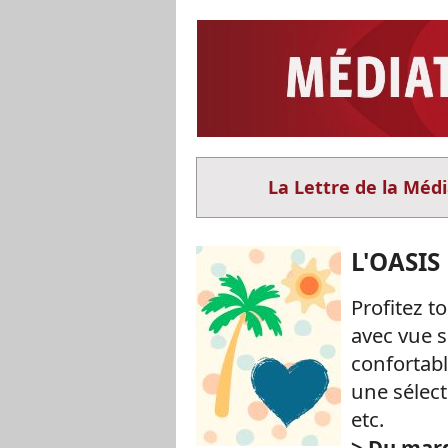
La Lettre de la Méd
L'OASIS
Profitez to
avec vue s
confortabl
une sélec
etc.
> Du mard