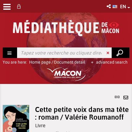
EN
You are here:
Home page
/
Document detail
advanced search
Per
link
Se
(Ne
Cette petite voix dans ma tête
by
win
: roman / Valérie Roumanoff
em
Livre