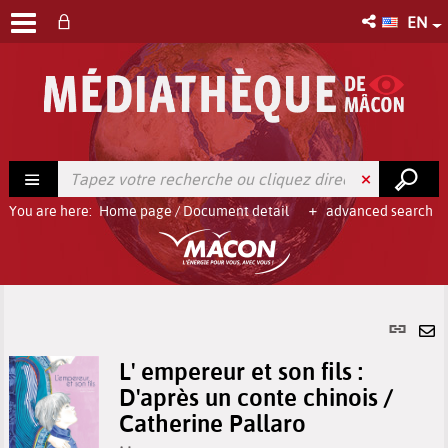
EN
You are here:
Home page
/
Document detail
advanced search
Per
link
Se
(Ne
L' empereur et son fils :
by
win
D'après un conte chinois /
em
Catherine Pallaro