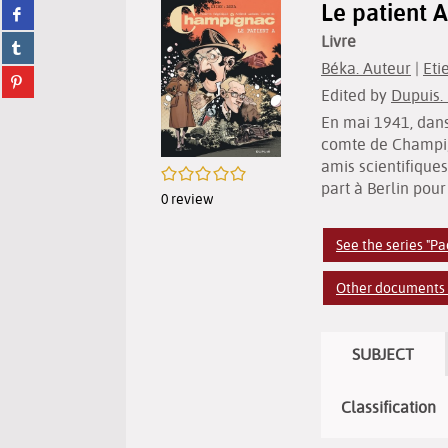
Le patient 
Share
twitter
on
(New
Livre
Share
facebook
window)
on
(New
Béka. Auteur
|
Eti
Share
tumblr
window)
Edited by
Dupuis.
on
(New
pinterest
window)
En mai 1941, dans
(New
comte de Champig
window)
amis scientifique
/5
part à Berlin pour
0
review
See the series "
Other documents of
SUBJECT
Classification