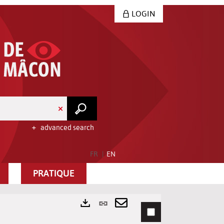
LOGIN
advanced search
FR
EN
PRATIQUE
Permanent
link
Send
Exports