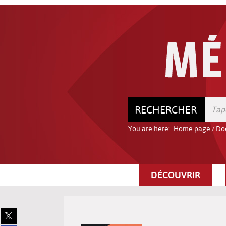
Go
Go
Go
to
to
to
the
the
the
menu
content
search
RECHERCHER
You are here:
Home page
/
Do
DÉCOUVRIR
Share
on