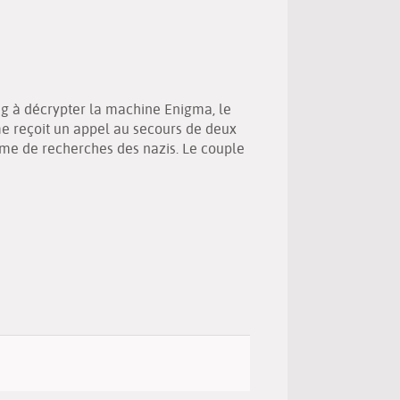
(New
by
window)
email
ing à décrypter la machine Enigma, le
 reçoit un appel au secours de deux
mme de recherches des nazis. Le couple