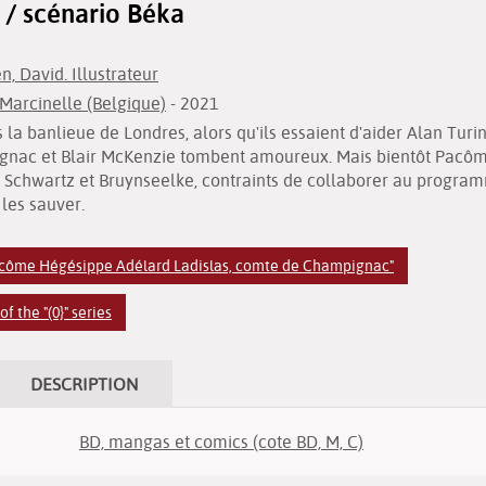
A / scénario Béka
en, David. Illustrateur
 Marcinelle (Belgique)
- 2021
 la banlieue de Londres, alors qu'ils essaient d'aider Alan Tur
nac et Blair McKenzie tombent amoureux. Mais bientôt Pacôme
s Schwartz et Bruynseelke, contraints de collaborer au progra
 les sauver.
Pacôme Hégésippe Adélard Ladislas, comte de Champignac"
 the "(0}" series
DESCRIPTION
BD, mangas et comics (cote BD, M, C)