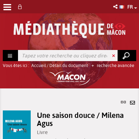
FR
Vous êtes ici :
Accueil
/
Détail du document
recherche avancée
Lien
per
En
(No
Une saison douce / Milena
pa
fenê
Agus
ma
Livre