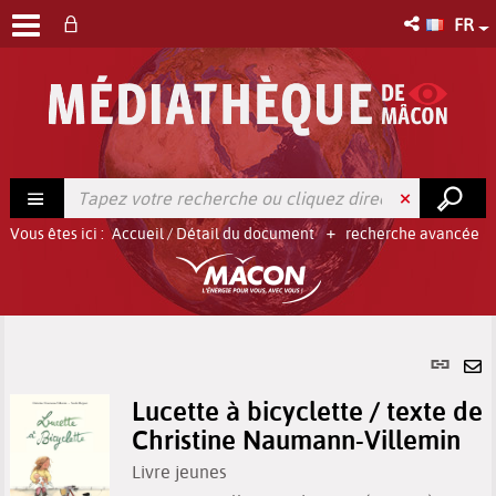
FR
Vous êtes ici :
Accueil
/
Détail du document
recherche avancée
Lien
per
En
(No
Lucette à bicyclette / texte de
pa
fenê
Christine Naumann-Villemin
ma
Livre jeunes