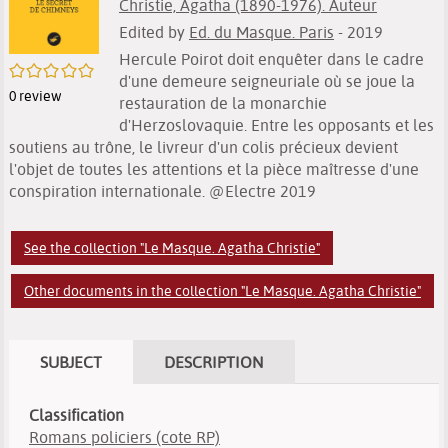
Christie, Agatha (1890-1976). Auteur
Edited by
Ed. du Masque. Paris
- 2019
Hercule Poirot doit enquêter dans le cadre
/5
d'une demeure seigneuriale où se joue la
0
review
restauration de la monarchie
d'Herzoslovaquie. Entre les opposants et les
soutiens au trône, le livreur d'un colis précieux devient
l'objet de toutes les attentions et la pièce maîtresse d'une
conspiration internationale. @Electre 2019
See the collection "Le Masque. Agatha Christie"
Other documents in the collection "Le Masque. Agatha Christie"
SUBJECT
DESCRIPTION
Classification
Romans policiers (cote RP)