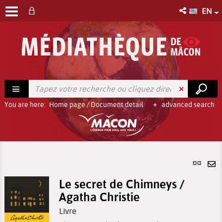
EN
You are here:
Home page
/
Document detail
advanced search
Per
link
Se
(Ne
Le secret de Chimneys /
by
win
Agatha Christie
em
Livre