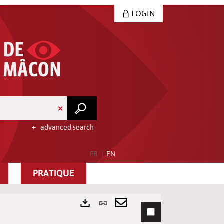
LOGIN
advanced search
FR
EN
PRATIQUE
Permanent
link
Send
Exports