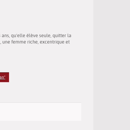
(New
by
window)
email
ans, qu'elle élève seule, quitter la
, une femme riche, excentrique et
an"