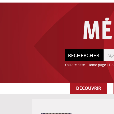
Go
Go
Go
to
to
to
the
the
the
menu
content
search
RECHERCHER
You are here:
Home page
/
Do
DÉCOUVRIR