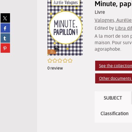
Minute, papi
Livre
Share
Valognes, Aurélie 
on
Share
Edited by
Libra di
twitter
on
(New
A la mort de son p
Share
facebook
window)
on
maison. Pour surv
(New
Share
tumblr
agoraphobe.
window)
on
(New
pinterest
window)
/5
(New
See the collection
0
review
window)
Other documents i
SUBJECT
Classification