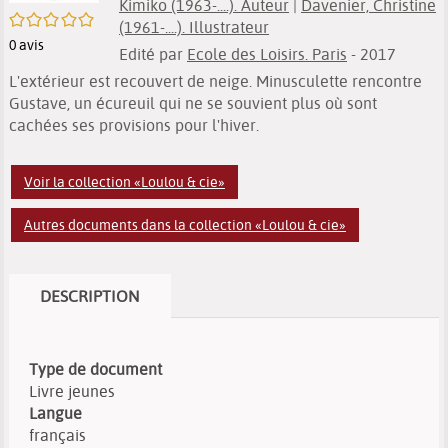
Kimiko (1963-....). Auteur
|
Davenier, Christine
/5
(1961-....). Illustrateur
0
avis
Edité par
Ecole des Loisirs. Paris
- 2017
L'extérieur est recouvert de neige. Minusculette rencontre
Gustave, un écureuil qui ne se souvient plus où sont
cachées ses provisions pour l'hiver.
Voir la collection «Loulou & cie»
Autres documents dans la collection «Loulou & cie»
DESCRIPTION
Type de document
Livre jeunes
Langue
français