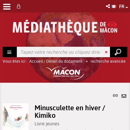
FR
Vous êtes ici :
Accueil
/
Détail du document
recherche avancée
Lien
per
En
(No
Minusculette en hiver /
pa
fenê
Kimiko
ma
Livre jeunes