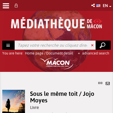
EN
You are here:
Home page
/
Document detail
advanced search
Per
link
Se
(Ne
Sous le même toit / Jojo
by
win
Moyes
em
Livre