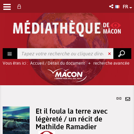
FR
Vous êtes ici :
Accueil
/
Détail du document
recherche avancée
Lien
per
En
(No
Et il foula la terre avec
pa
fenê
légèreté / un récit de
ma
Mathilde Ramadier