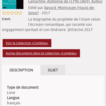
Lamartine, Alphonse de (1790-1869). Auteur
Edité par
Bayard. Montrouge (Hauts-de-
/5
Seine)
- 2017
La biographie du prophète de l'islam selon
0
avis
l'écrivain romantique, qui raconte son
engagement spirituel et son itinéraire. @Electre 2017
Voir la collection «Comètes»
Autres documents dans la collection «Comètes»
DESCRIPTION
SUJET
Type de document
Livre
Langue
français