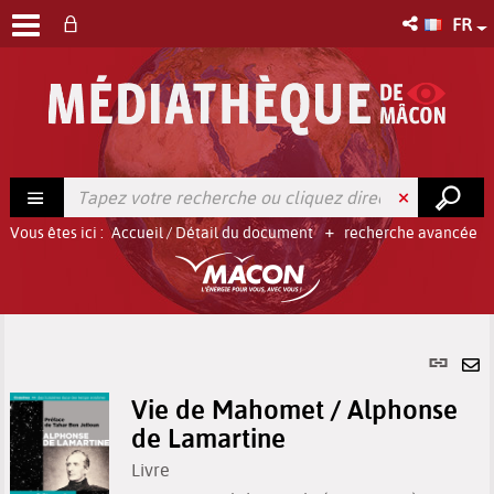
FR
Vous êtes ici :
Accueil
/
Détail du document
recherche avancée
Lien
per
En
(No
Vie de Mahomet / Alphonse
pa
fenê
de Lamartine
ma
Livre