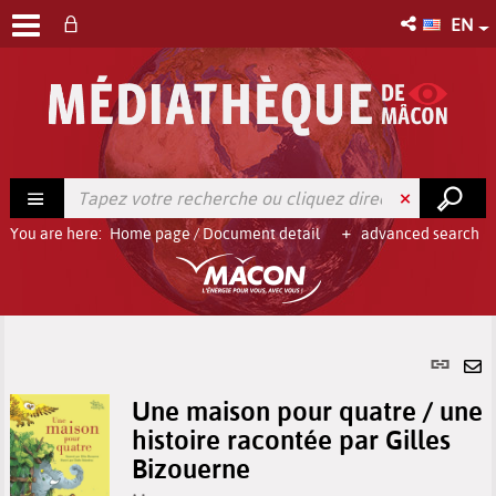
EN
You are here:
Home page
/
Document detail
advanced search
Per
link
Se
(Ne
Une maison pour quatre / une
by
win
histoire racontée par Gilles
em
Bizouerne