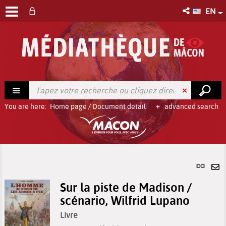
EN
You are here:
Home page
/
Document detail
advanced search
Per
link
Se
(Ne
Sur la piste de Madison /
by
win
scénario, Wilfrid Lupano
em
Livre