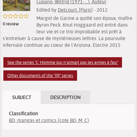
Lupano, Wilfrid (1971-....). Auteur
Edited by
Delcourt. [Paris]
- 2012
/5
Margot de Garine a quitté son époux, maître
0
review
Byron Peck. Knut Hoggaard est entré dans
leur vie et ce trio improbable est prêt à
s'entretuer à cause de mystérieuses lettres. La poursuite
infernale continue au coeur de l'Arizona. Electre 2015
See the series "L' Homme qui n'aimait pas les armes à feu"
Other documents of the "(0}" series
SUBJECT
DESCRIPTION
Classification
BD, mangas et comics (cote BD, M, C)