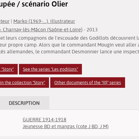
oupée / scénario Olier
uteur
|
Marko (1969-....). Illustrateur
 Charnay-lès-Mâcon (Saône-et-Loire)
- 2013
u et leurs compagnons de l'escouade des Godillots découvrent
leur propre camp. Alors que le commandant Mougin veut aller a
ités allemandes, le commandant Desmonnier lance une inspect
 "Story"
See the series "Les godillots"
n the collection "Story"
Other documents of the "(0}" series
DESCRIPTION
GUERRE 1914-1918
Jeunesse BD et mangas (cote J BD, J M)