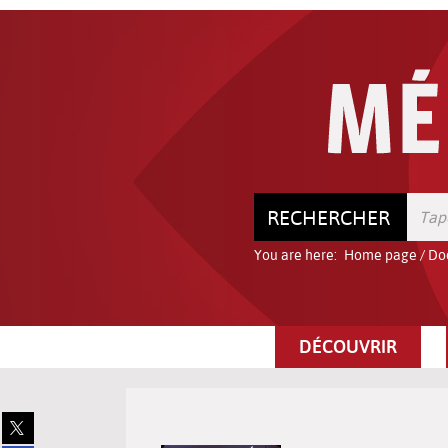
Go
Go
Go
to
to
to
the
the
the
menu
content
search
RECHERCHER
You are here:
Home page
/
Do
DÉCOUVRIR
Share
on