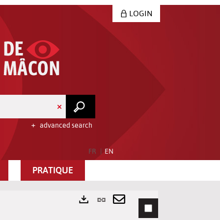
LOGIN
advanced search
FR
EN
PRATIQUE
Permanent
link
Send
Exports