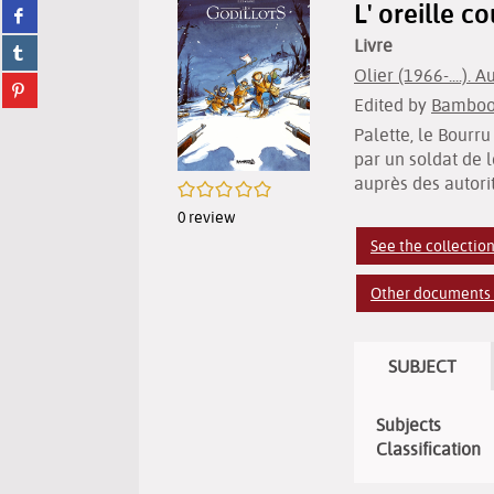
L' oreille c
Share
twitter
on
(New
Livre
Share
facebook
window)
on
(New
Olier (1966-....). A
Share
tumblr
window)
Edited by
Bamboo.
on
(New
pinterest
window)
Palette, le Bourr
(New
par un soldat de 
window)
auprès des autor
/5
0
review
See the collection
Other documents i
SUBJECT
Subjects
Classification