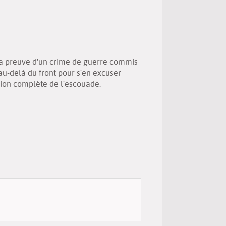
(New
by
window)
email
 la preuve d'un crime de guerre commis
u-delà du front pour s'en excuser
ion complète de l'escouade.