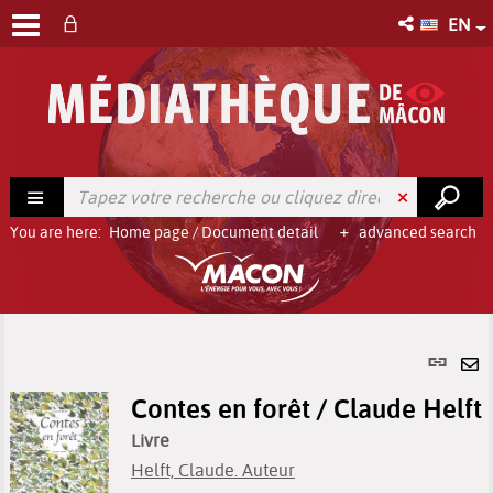
EN
You are here:
Home page
/
Document detail
advanced search
Per
link
Se
(Ne
Contes en forêt / Claude Helft
by
win
em
Livre
Helft, Claude. Auteur