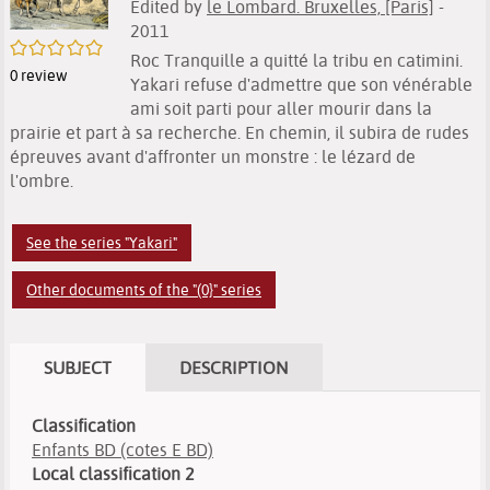
Edited by
le Lombard. Bruxelles, [Paris]
-
2011
/5
Roc Tranquille a quitté la tribu en catimini.
0
review
Yakari refuse d'admettre que son vénérable
ami soit parti pour aller mourir dans la
prairie et part à sa recherche. En chemin, il subira de rudes
épreuves avant d'affronter un monstre : le lézard de
l'ombre.
See the series "Yakari"
Other documents of the "(0}" series
SUBJECT
DESCRIPTION
Classification
Enfants BD (cotes E BD)
Local classification 2