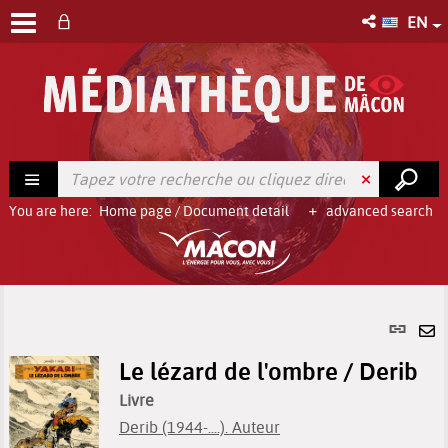
EN
You are here:
Home page
/
Document detail
advanced search
Per
link
Se
(Ne
Le lézard de l'ombre / Derib
by
win
em
Livre
Derib (1944-....). Auteur