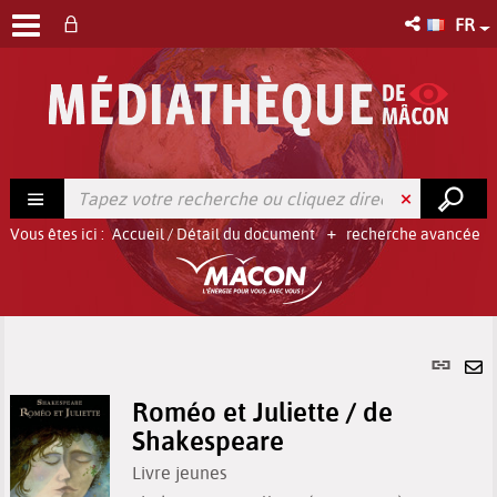
FR
Vous êtes ici :
Accueil
/
Détail du document
recherche avancée
Lien
per
En
(No
Roméo et Juliette / de
pa
fenê
Shakespeare
ma
Livre jeunes