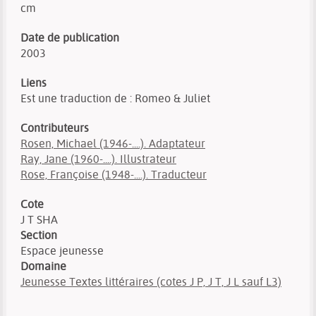
cm
Date de publication
2003
Liens
Est une traduction de : Romeo & Juliet
Contributeurs
Rosen, Michael (1946-....). Adaptateur
Ray, Jane (1960-....). Illustrateur
Rose, Françoise (1948-....). Traducteur
Cote
J T SHA
Section
Espace jeunesse
Domaine
Jeunesse Textes littéraires (cotes J P, J T, J L sauf L3)