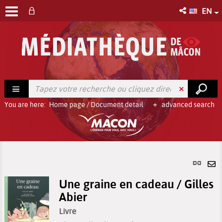
EN
You are here:
Home page
/
Document detail
advanced search
Per
link
Se
(Ne
Une graine en cadeau / Gilles
by
win
Abier
em
Livre