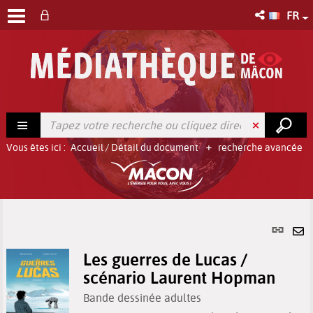
FR
Vous êtes ici :
Accueil
/
Détail du document
recherche avancée
Lien
per
En
(No
Les guerres de Lucas /
pa
fenê
scénario Laurent Hopman
ma
Bande dessinée adultes