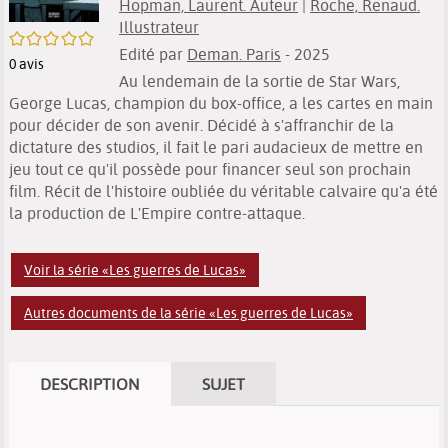
Hopman, Laurent. Auteur
|
Roche, Renaud.
Illustrateur
/5
Edité par
Deman. Paris
- 2025
0
avis
Au lendemain de la sortie de Star Wars,
George Lucas, champion du box-office, a les cartes en main
pour décider de son avenir. Décidé à s'affranchir de la
dictature des studios, il fait le pari audacieux de mettre en
jeu tout ce qu'il possède pour financer seul son prochain
film. Récit de l'histoire oubliée du véritable calvaire qu'a été
la production de L'Empire contre-attaque.
Voir la série «Les guerres de Lucas»
Autres documents de la série «Les guerres de Lucas»
DESCRIPTION
SUJET