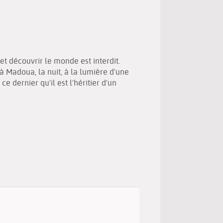
(Nouvelle
par
fenêtre)
mail
t découvrir le monde est interdit.
à Madoua, la nuit, à la lumière d'une
dernier qu'il est l'héritier d'un