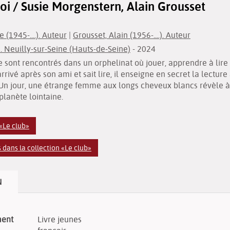
roi / Susie Morgenstern, Alain Grousset
 (1945-....). Auteur
|
Grousset, Alain (1956-....). Auteur
. Neuilly-sur-Seine (Hauts-de-Seine)
- 2024
sont rencontrés dans un orphelinat où jouer, apprendre à lire e
vé après son ami et sait lire, il enseigne en secret la lecture 
n jour, une étrange femme aux longs cheveux blancs révèle à ce 
lanète lointaine.
 «Le club»
dans la collection «Le club»
N
ment
Livre jeunes