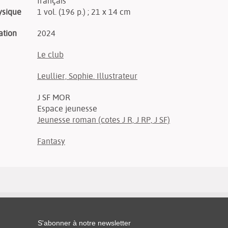
français
ysique
1 vol. (196 p.) ; 21 x 14 cm
ation
2024
Le club
Leullier, Sophie. Illustrateur
J SF MOR
Espace jeunesse
Jeunesse roman (cotes J R, J RP, J SF)
Fantasy
S'abonner à notre newsletter