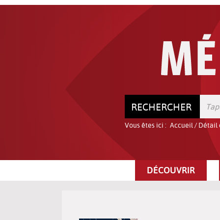
Aller
Aller
Aller
au
au
à
menu
contenu
la
recherche
RECHERCHER
Vous êtes ici :
Accueil
/
Détail
DÉCOUVRIR