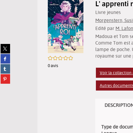
L' apprenti 
Livre jeunes
Morgenstern, Susie
Edité par
M. Lafon
Madoua et Tom se 
Comme Tom est arri
Partager
lampe de poche. U
sur
royaume sur une p
Partager
/5
twitter
sur
(Nouvelle
0
avis
Partager
facebook
fenêtre)
sur
Voir la collection
(Nouvelle
Partager
tumblr
fenêtre)
sur
(Nouvelle
Autres documents 
pinterest
fenêtre)
(Nouvelle
fenêtre)
DESCRIPTIO
Type de docu