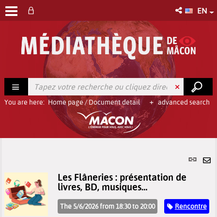
EN
You are here:
Home page
/
Document detail
advanced search
Per
link
Se
Les Flâneries : présentation de
(Ne
by
livres, BD, musiques…
win
em
Catégorie
The 5/6/2026 from 18:30 to 20:00
Rencontre