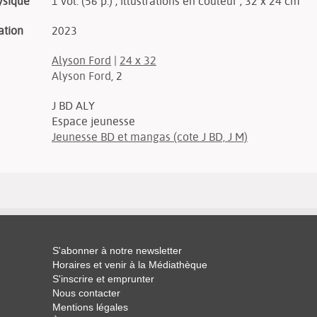
ysique
1 vol. (56 p.) ; illustrations en couleur ; 32 x 24 cm
ation
2023
Alyson Ford
|
24 x 32
Alyson Ford
, 2
J BD ALY
Espace jeunesse
Jeunesse BD et mangas (cote J BD, J M)
S'abonner à notre newsletter
Horaires et venir à la Médiathèque
S'inscrire et emprunter
Nous contacter
Mentions légales