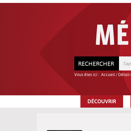
Aller
Aller
Aller
au
au
à
menu
contenu
la
recherche
RECHERCHER
Vous êtes ici :
Accueil
/
Détail
DÉCOUVRIR