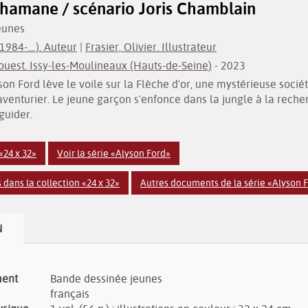
chamane / scénario Joris Chamblain
eunes
984-....). Auteur
|
Frasier, Olivier. Illustrateur
ouest. Issy-les-Moulineaux (Hauts-de-Seine)
- 2023
n Ford lève le voile sur la Flèche d'or, une mystérieuse sociét
venturier. Le jeune garçon s'enfonce dans la jungle à la rech
guider.
«24 x 32»
Voir la série «Alyson Ford»
dans la collection «24 x 32»
Autres documents de la série «Alyson 
N
ment
Bande dessinée jeunes
français