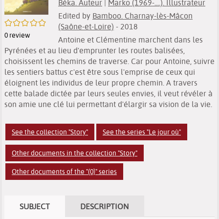
Béka. Auteur
|
Marko (1969-....). Illustrateur
Edited by
Bamboo. Charnay-lès-Mâcon
/5
(Saône-et-Loire)
- 2018
0
review
Antoine et Clémentine marchent dans les
Pyrénées et au lieu d'emprunter les routes balisées,
choisissent les chemins de traverse. Car pour Antoine, suivre
les sentiers battus c'est être sous l'emprise de ceux qui
éloignent les individus de leur propre chemin. A travers
cette balade dictée par leurs seules envies, il veut révéler à
son amie une clé lui permettant d'élargir sa vision de la vie.
See the collection "Story"
See the series "Le jour où"
Other documents in the collection "Story"
Other documents of the "(0}" series
SUBJECT
DESCRIPTION