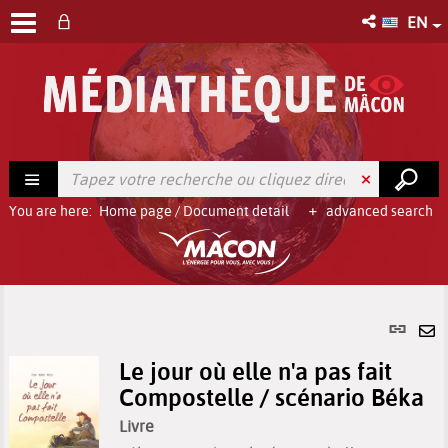
EN
You are here:
Home page
/
Document detail
advanced search
Per
link
Se
(Ne
Le jour où elle n'a pas fait
by
win
Compostelle / scénario Béka
em
Livre